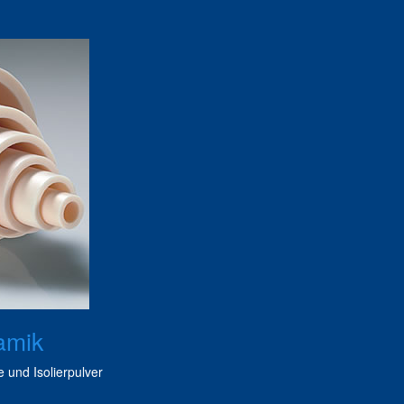
amik
 und Isolierpulver